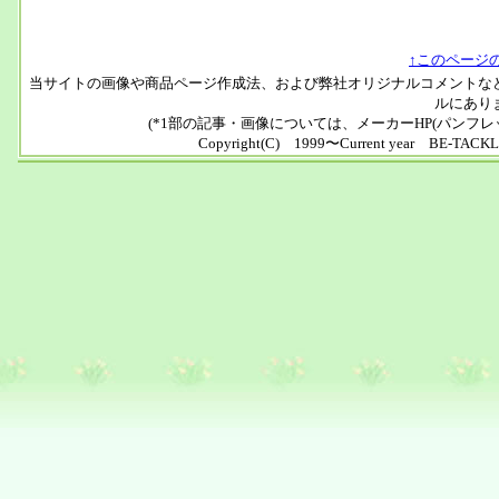
↑このページ
当サイトの画像や商品ページ作成法、および弊社オリジナルコメントな
ルにあり
(*1部の記事・画像については、メーカーHP(パンフ
Copyright(C) 1999〜Current year BE-TACKLE 