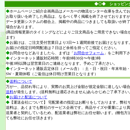
◆◇◆ ショッピン
◆
ホームページご紹介企画商品はメーカーの物流センター在庫を含んで
お取り扱いを終了した商品は、なるべく早く掲載を終了させております
データ更新システムの都合上、掲載中の商品につきましても取扱いが終
場合があります。
(商品情報更新のタイミングなどによりご注文商品をご用意できない場合
ます)
◆
お届けは、
ご注文受付営業日より3日〜１週間前後でお届けとなります
お届けの
指定日時間配達
は７日ほど余裕を持ってご指定ください。
◆
お問合せなどありましたら、まずは「
お問合せフォーム
」をご利用下
◆
インターネット通販対応時間：午前9時30分〜午後3時
午後3時以降は翌営業日のご連絡となります。予めご了承ださい。
◆
インターネット通販店定休日（メール含）：土・日・祝日
・年末年始・
SW・夏期休暇（ご返信は休日明け営業日となります）
◆
送料について
万が一、品切れ等により、
実際のお買上げ金額が規定金額に達しない場
送料
が発生します。(送料無料は適応されません)あらかじめご了承下さい
◆
お届けと配送について
◆
【運送会社について】 宅配業者の指定はお断りをしております。弊社
送料は、あくまでも弊社のサービス企画です。商品サイズや重量により
送業者と契約しているため、配送業者は弊社にお任せ願います。(梱包方
ても弊社にお任せ頂きます)