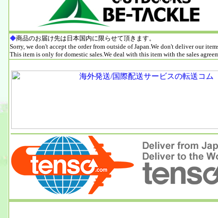
◆
商品のお届け先は日本国内に限らせて頂きます。
Sorry, we don't accept the order from outside of Japan.We don't deliver our item
This item is only for domestic sales.We deal with this item with the sales agree