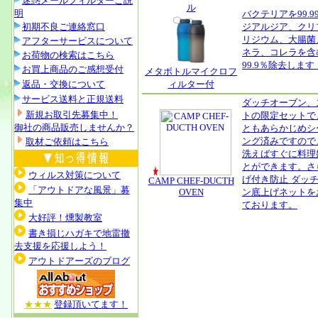
迷惑メールフィルターご説
ル
明
バクテリアを99.9
初期不良ご連絡窓口
ジアルジア、クリ
リジウム、大腸菌
アフターサービスについて
ネラ、コレラを含
お荷物の検索はこちら
99.9％除去します
お買上商品のご感想受付
メタボトルマイクロフ
返品・交換について
ィルター付
サービス送料と正規送料
ダッチオーブン、
新規お取引先募集中！
トの限定セットで
御社の商品販売しませんか？
ともあらかじめシ
ング済みですので
取材ご依頼はこちら
洗えばすぐに料理
とができます。さ
ウィルス対策について
げ付き防止 ダッ
CAMP CHEF-DUCTH
「アウトドアな風景」募
OVEN
ン底上げネットを
集中
ております。
大好評！燻製教室
書き損じハガキで地雷撤
去支援を応援しよう！
アウトドアーズのブログ
★★★
登録頂いてます！