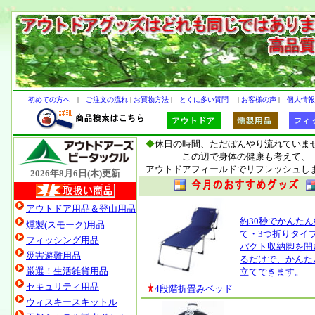
初めての方へ
|
ご注文の流れ
|
お買物方法
|
とくに多い質問
|
お客様の声
|
個人情報
◆
休日の時間、ただぼんやり流れていま
この辺で身体の健康も考えて、
アウトドアフィールドでリフレッシュし
2026年8月6日(木)
更新
アウトドア用品＆登山用品
約30秒でかんた
燻製(スモーク)用品
て・3つ折りタイ
フィッシング用品
パクト収納脚を開
災害避難用品
るだけで、かんた
厳選！生活雑貨用品
立てできます。
セキュリティ用品
4段階折畳みベッド
ウィスキースキットル